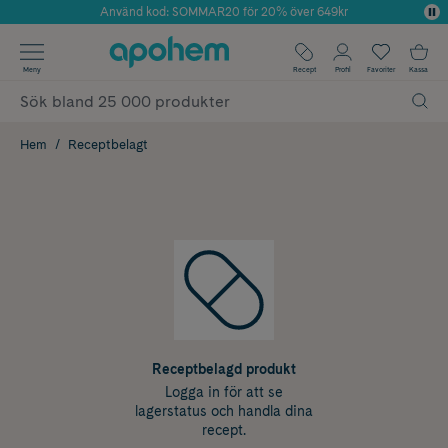
Använd kod: SOMMAR20 för 20% över 649kr
Årets Butik 2025 inom Skönhet
✓ Fri frakt
Meny
Recept
Profil
Favoriter
Kassa
✓ Rådgivning från farmaceuter & hudterapeuter
✓ Poäng på alla köp*
Hem
Receptbelagt
Receptbelagd produkt
Logga in för att se
lagerstatus och handla dina
recept.