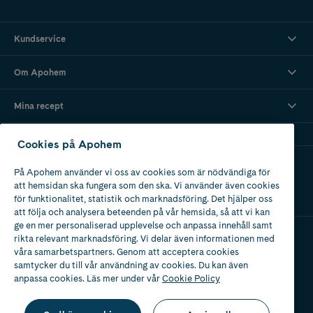
Kundservice
Om Apohem
Mina recept
Cookies på Apohem
Ladda ner vår app
På Apohem använder vi oss av cookies som är nödvändiga för
att hemsidan ska fungera som den ska. Vi använder även cookies
för funktionalitet, statistik och marknadsföring. Det hjälper oss
att följa och analysera beteenden på vår hemsida, så att vi kan
ge en mer personaliserad upplevelse och anpassa innehåll samt
rikta relevant marknadsföring. Vi delar även informationen med
våra samarbetspartners. Genom att acceptera cookies
Apotek med tillstånd
av Läkemedelsverket
samtycker du till vår användning av cookies. Du kan även
anpassa cookies. Läs mer under vår
Cookie Policy