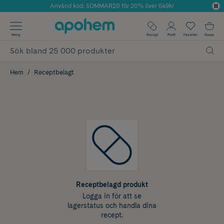
Använd kod: SOMMAR20 för 20% över 649kr
Årets Butik 2025 inom Skönhet
✓ Fri frakt
Meny
Recept
Profil
Favoriter
Kassa
✓ Rådgivning från farmaceuter & hudterapeuter
✓ Poäng på alla köp*
Hem
Receptbelagt
Receptbelagd produkt
Logga in för att se
lagerstatus och handla dina
recept.