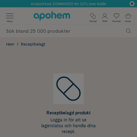
Använd kod: SOMMAR20 för 20% över 649kr
Årets Butik 2025 inom Skönhet
✓ Fri frakt
Meny
Recept
Profil
Favoriter
Kassa
✓ Rådgivning från farmaceuter & hudterapeuter
✓ Poäng på alla köp*
Hem
Receptbelagt
Receptbelagd produkt
Logga in för att se
lagerstatus och handla dina
recept.