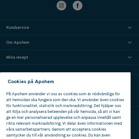
Kundservice
Om Apohem
Mina recept
Cookies på Apohem
Ladda ner vår app
På Apohem använder vi oss av cookies som är nödvändiga för
att hemsidan ska fungera som den ska. Vi använder även cookies
för funktionalitet, statistik och marknadsföring. Det hjälper oss
att följa och analysera beteenden på vår hemsida, så att vi kan
ge en mer personaliserad upplevelse och anpassa innehåll samt
Apotek med tillstånd
rikta relevant marknadsföring. Vi delar även informationen med
av Läkemedelsverket
våra samarbetspartners. Genom att acceptera cookies
samtycker du till vår användning av cookies. Du kan även