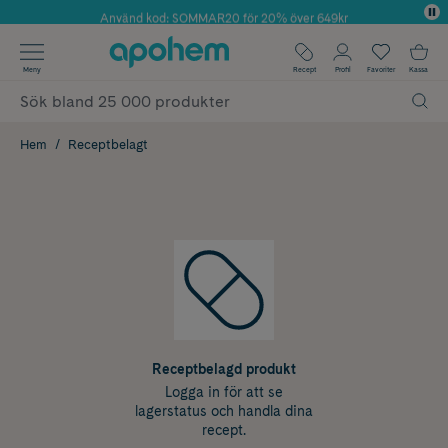
Använd kod: SOMMAR20 för 20% över 649kr
Årets Butik 2025 inom Skönhet
✓ Fri frakt
Meny
Recept
Profil
Favoriter
Kassa
✓ Rådgivning från farmaceuter & hudterapeuter
✓ Poäng på alla köp*
Hem
Receptbelagt
Receptbelagd produkt
Logga in för att se
lagerstatus och handla dina
recept.