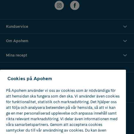
Kundservice
Om Apohem
Mina recept
Cookies på Apohem
Ladda ner vår app
På Apohem använder vi oss av cookies som är nödvändiga för
att hemsidan ska fungera som den ska. Vi använder även cookies
för funktionalitet, statistik och marknadsföring. Det hjälper oss
att följa och analysera beteenden på vår hemsida, så att vi kan
ge en mer personaliserad upplevelse och anpassa innehåll samt
Apotek med tillstånd
rikta relevant marknadsföring. Vi delar även informationen med
av Läkemedelsverket
våra samarbetspartners. Genom att acceptera cookies
samtycker du till vår användning av cookies. Du kan även