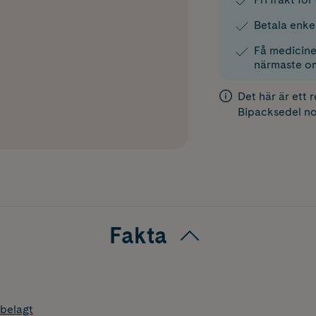
Betala enke
Få medicinen
närmaste o
Det här är ett 
Bipacksedel
no
Fakta
belagt