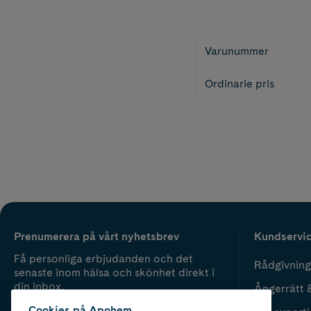
Varunummer
Ordinarie pris
Prenumerera på vårt nyhetsbrev
Kundservi
Få personliga erbjudanden och det
Rådgivning
senaste inom hälsa och skönhet direkt i
din inbox.
Ångerrätt 
Cookies på Apohem