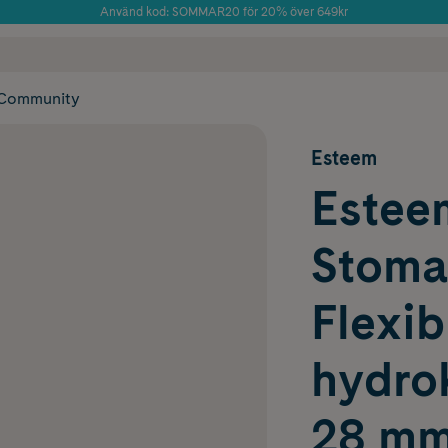
Använd kod: SOMMAR20 för 20% över 649kr
Årets Butik 2025 inom Skönhet
 frakt
✓ Rådgivning från farmaceuter & hudterapeuter
✓ Poäng på alla
Community
Esteem
Esteem
Stoma
Flexib
hydrok
28 mm,