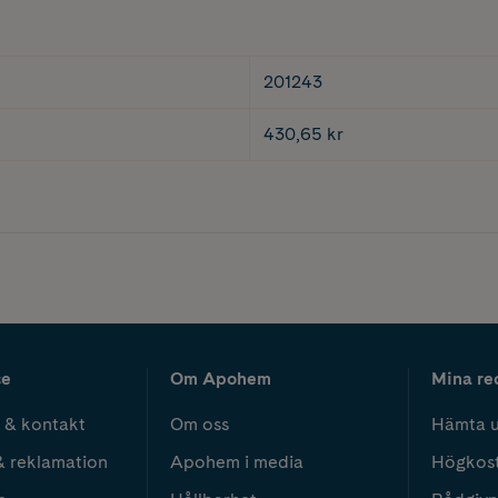
201243
430,65 kr
ce
Om Apohem
Mina re
 & kontakt
Om oss
Hämta u
& reklamation
Apohem i media
Högkos