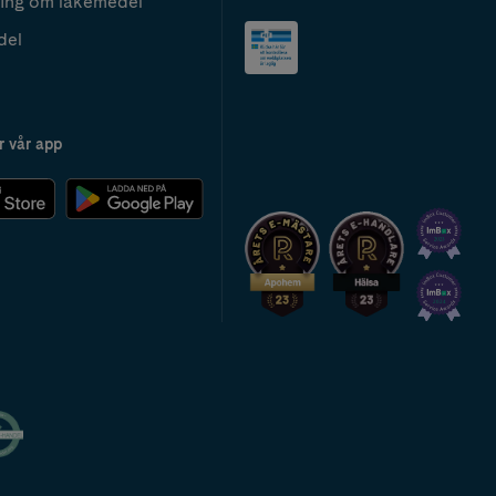
ing om läkemedel
del
r vår app
2024