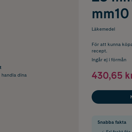
mm10 
Läkemedel
För att kunna köpa
recept.
Ingår ej i förmån
t
430,65 k
h handla dina
Snabba fakta
Fri frakt fö