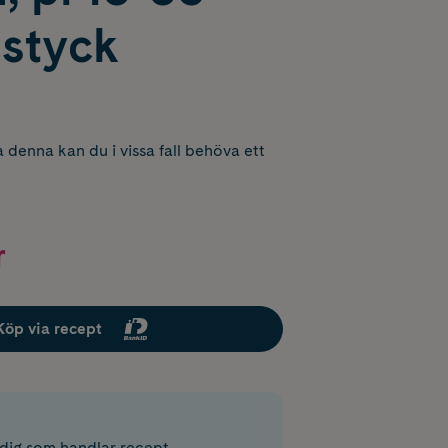
styck
 denna kan du i vissa fall behöva ett
r
Köp via recept
r dig som handlar recept.