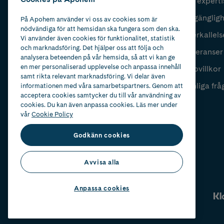
Vår experti
Fyll i mailadress
Skicka
Tillgänglig
På Apohem använder vi oss av cookies som är
nödvändiga för att hemsidan ska fungera som den ska.
Återkallels
Vi använder även cookies för funktionalitet, statistik
och marknadsföring. Det hjälper oss att följa och
Leveranser
analysera beteenden på vår hemsida, så att vi kan ge
en mer personaliserad upplevelse och anpassa innehåll
Köpvillkor
samt rikta relevant marknadsföring. Vi delar även
Vanliga frå
informationen med våra samarbetspartners. Genom att
acceptera cookies samtycker du till vår användning av
cookies. Du kan även anpassa cookies. Läs mer under
vår
Cookie Policy
Godkänn cookies
Avvisa alla
Anpassa cookies