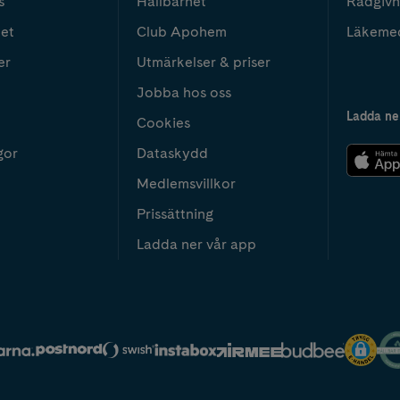
s
Hållbarhet
Rådgivn
het
Club Apohem
Läkeme
er
Utmärkelser & priser
Jobba hos oss
Ladda ne
Cookies
gor
Dataskydd
Medlemsvillkor
Prissättning
Ladda ner vår app