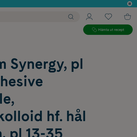
 köp*
Hämta ut recept
 Synergy, pl
hesive
le,
olloid hf. hål
 pl 13-35