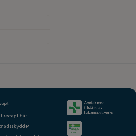
cept
Apotek med
tillstånd av
Läkemedelsverket
t recept här
tnadsskyddet