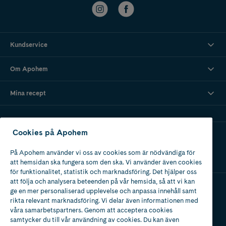
Kundservice
Om Apohem
Mina recept
Cookies på Apohem
Ladda ner vår app
På Apohem använder vi oss av cookies som är nödvändiga för
att hemsidan ska fungera som den ska. Vi använder även cookies
för funktionalitet, statistik och marknadsföring. Det hjälper oss
att följa och analysera beteenden på vår hemsida, så att vi kan
ge en mer personaliserad upplevelse och anpassa innehåll samt
Apotek med tillstånd
rikta relevant marknadsföring. Vi delar även informationen med
av Läkemedelsverket
våra samarbetspartners. Genom att acceptera cookies
samtycker du till vår användning av cookies. Du kan även