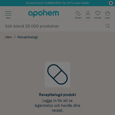
Använd kod: SOMMAR20 för 20% över 649kr
Årets Butik 2025 inom Skönhet
✓ Fri frakt
Meny
Recept
Profil
Favoriter
Kassa
✓ Rådgivning från farmaceuter & hudterapeuter
✓ Poäng på alla köp*
Hem
Receptbelagt
Receptbelagd produkt
Logga in för att se
lagerstatus och handla dina
recept.