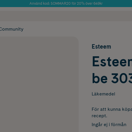
Använd kod: SOMMAR20 för 20% över 649kr
Årets Butik 2025 inom Skönhet
 frakt
✓ Rådgivning från farmaceuter & hudterapeuter
✓ Poäng på alla
Community
Esteem
Esteem
be 30
Läkemedel
För att kunna köpa
recept.
Ingår ej i förmån