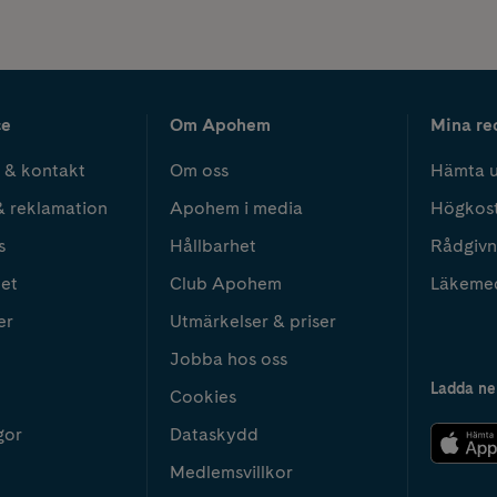
ce
Om Apohem
Mina re
 & kontakt
Om oss
Hämta u
& reklamation
Apohem i media
Högkos
s
Hållbarhet
Rådgivn
het
Club Apohem
Läkeme
er
Utmärkelser & priser
Jobba hos oss
Ladda ne
Cookies
gor
Dataskydd
Medlemsvillkor