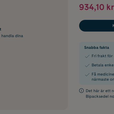
934,10 kr
t
h handla dina
Snabba fakta
Fri frakt fö
Betala enke
Få medicinen
närmaste o
Det här är ett 
Bipacksedel
no