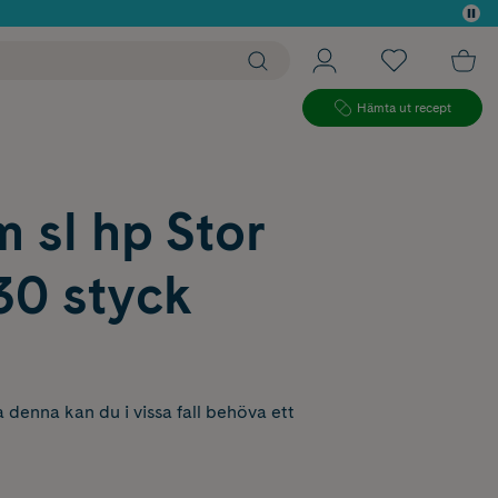
 köp*
Hämta ut recept
 sl hp Stor
30 styck
 denna kan du i vissa fall behöva ett