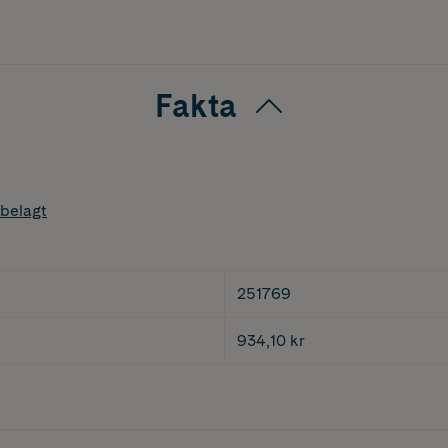
Fakta
belagt
251769
934,10 kr