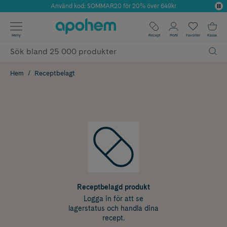
Använd kod: SOMMAR20 för 20% över 649kr
Årets Butik 2025 inom Skönhet
✓ Fri frakt
Meny
Recept
Profil
Favoriter
Kassa
✓ Rådgivning från farmaceuter & hudterapeuter
✓ Poäng på alla köp*
Hem
Receptbelagt
Receptbelagd produkt
Logga in för att se
lagerstatus och handla dina
recept.