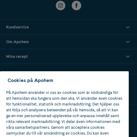
Kundservice
Om Apohem
Mina recept
Cookies på Apohem
Ladda ner vår app
På Apohem använder vi oss av cookies som är nödvändiga för
att hemsidan ska fungera som den ska. Vi använder även cookies
för funktionalitet, statistik och marknadsföring. Det hjälper oss
att följa och analysera beteenden på vår hemsida, så att vi kan
ge en mer personaliserad upplevelse och anpassa innehåll samt
Apotek med tillstånd
rikta relevant marknadsföring. Vi delar även informationen med
av Läkemedelsverket
våra samarbetspartners. Genom att acceptera cookies
samtycker du till vår användning av cookies. Du kan även