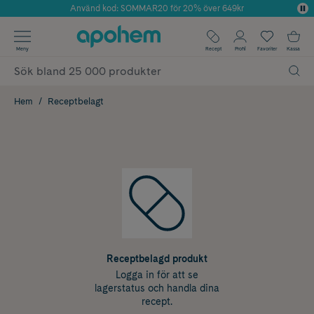
Använd kod: SOMMAR20 för 20% över 649kr
Årets Butik 2025 inom Skönhet
✓ Fri frakt
Meny
Recept
Profil
Favoriter
Kassa
✓ Rådgivning från farmaceuter & hudterapeuter
✓ Poäng på alla köp*
Hem
Receptbelagt
Receptbelagd produkt
Logga in för att se
lagerstatus och handla dina
recept.