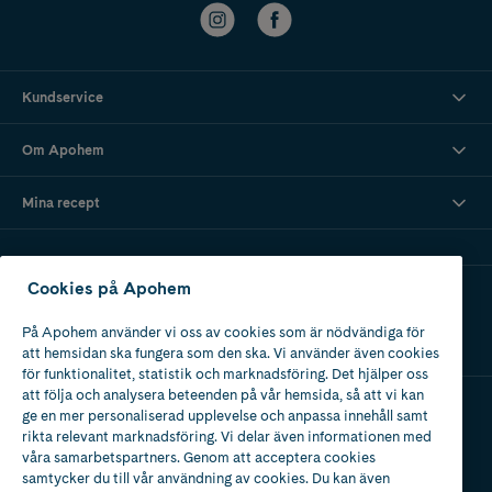
Kundservice
Om Apohem
Mina recept
Cookies på Apohem
Ladda ner vår app
På Apohem använder vi oss av cookies som är nödvändiga för
att hemsidan ska fungera som den ska. Vi använder även cookies
för funktionalitet, statistik och marknadsföring. Det hjälper oss
att följa och analysera beteenden på vår hemsida, så att vi kan
ge en mer personaliserad upplevelse och anpassa innehåll samt
Apotek med tillstånd
rikta relevant marknadsföring. Vi delar även informationen med
av Läkemedelsverket
våra samarbetspartners. Genom att acceptera cookies
samtycker du till vår användning av cookies. Du kan även