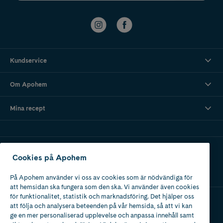
Kundservice
Om Apohem
Mina recept
Ladda ner vår app
Cookies på Apohem
På Apohem använder vi oss av cookies som är nödvändiga för
att hemsidan ska fungera som den ska. Vi använder även cookies
för funktionalitet, statistik och marknadsföring. Det hjälper oss
att följa och analysera beteenden på vår hemsida, så att vi kan
Apotek med tillstånd
ge en mer personaliserad upplevelse och anpassa innehåll samt
av Läkemedelsverket