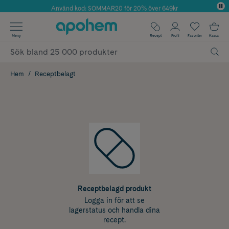
Använd kod: SOMMAR20 för 20% över 649kr
Årets Butik 2025 inom Skönhet
✓ Fri frakt
Meny
Recept
Profil
Favoriter
Kassa
✓ Rådgivning från farmaceuter & hudterapeuter
✓ Poäng på alla köp*
Hem
Receptbelagt
Receptbelagd produkt
Logga in för att se
lagerstatus och handla dina
recept.