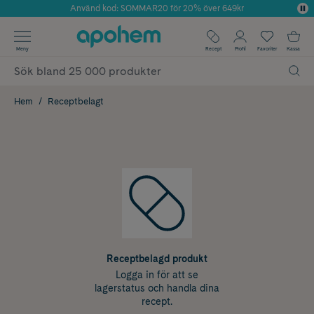
Använd kod: SOMMAR20 för 20% över 649kr
Årets Butik 2025 inom Skönhet
✓ Fri frakt
Meny
Recept
Profil
Favoriter
Kassa
✓ Rådgivning från farmaceuter & hudterapeuter
✓ Poäng på alla köp*
Hem
Receptbelagt
Receptbelagd produkt
Logga in för att se
lagerstatus och handla dina
recept.