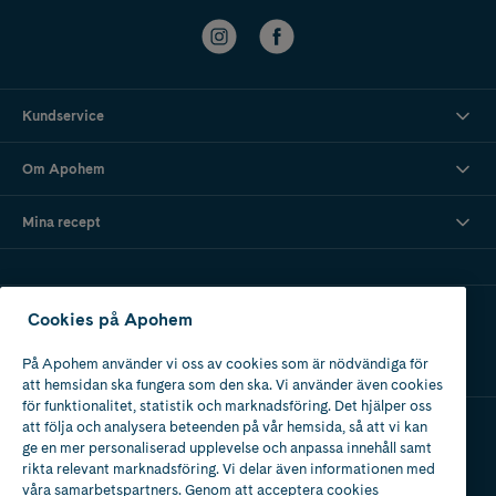
Kundservice
Om Apohem
Mina recept
Ladda ner vår app
Cookies på Apohem
På Apohem använder vi oss av cookies som är nödvändiga för
att hemsidan ska fungera som den ska. Vi använder även cookies
för funktionalitet, statistik och marknadsföring. Det hjälper oss
att följa och analysera beteenden på vår hemsida, så att vi kan
ge en mer personaliserad upplevelse och anpassa innehåll samt
Apotek med tillstånd
rikta relevant marknadsföring. Vi delar även informationen med
av Läkemedelsverket
våra samarbetspartners. Genom att acceptera cookies