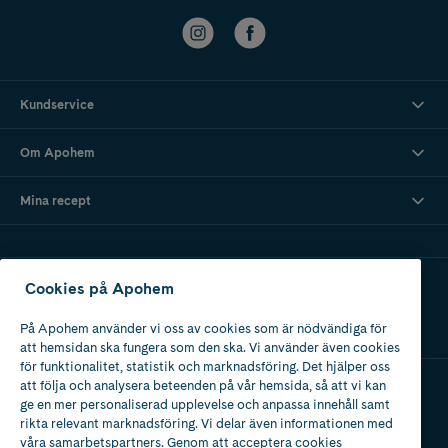
Kundservice
Om Apohem
Mina recept
Ladda ner vår app
Cookies på Apohem
På Apohem använder vi oss av cookies som är nödvändiga för
att hemsidan ska fungera som den ska. Vi använder även cookies
för funktionalitet, statistik och marknadsföring. Det hjälper oss
att följa och analysera beteenden på vår hemsida, så att vi kan
ge en mer personaliserad upplevelse och anpassa innehåll samt
Apotek med tillstånd
rikta relevant marknadsföring. Vi delar även informationen med
av Läkemedelsverket
våra samarbetspartners. Genom att acceptera cookies