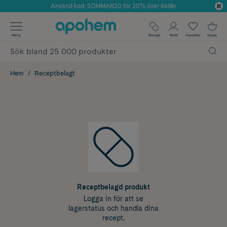
Använd kod: SOMMAR20 för 20% över 649kr
Årets Butik 2025 inom Skönhet
✓ Fri frakt
Meny
Recept
Profil
Favoriter
Kassa
✓ Rådgivning från farmaceuter & hudterapeuter
✓ Poäng på alla köp*
Hem
Receptbelagt
Receptbelagd produkt
Logga in för att se
lagerstatus och handla dina
recept.