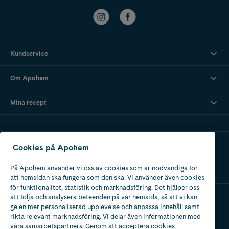
Kundservice
Om Apohem
Mina recept
Ladda ner vår app
Cookies på Apohem
På Apohem använder vi oss av cookies som är nödvändiga för
att hemsidan ska fungera som den ska. Vi använder även cookies
för funktionalitet, statistik och marknadsföring. Det hjälper oss
att följa och analysera beteenden på vår hemsida, så att vi kan
ge en mer personaliserad upplevelse och anpassa innehåll samt
Apotek med tillstånd
rikta relevant marknadsföring. Vi delar även informationen med
av Läkemedelsverket
våra samarbetspartners. Genom att acceptera cookies