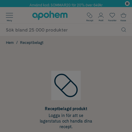
Använd kod: SOMMAR20 för 20% över 649kr
Årets Butik 2025 inom Skönhet
✓ Fri frakt
Meny
Recept
Profil
Favoriter
Kassa
✓ Rådgivning från farmaceuter & hudterapeuter
✓ Poäng på alla köp*
Hem
Receptbelagt
Receptbelagd produkt
Logga in för att se
lagerstatus och handla dina
recept.