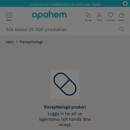
Använd kod: SOMMAR20 för 20% över 649kr
Årets Butik 2025 inom Skönhet
✓ Fri frakt
Meny
Recept
Profil
Favoriter
Kassa
✓ Rådgivning från farmaceuter & hudterapeuter
✓ Poäng på alla köp*
Hem
Receptbelagt
Receptbelagd produkt
Logga in för att se
lagerstatus och handla dina
recept.