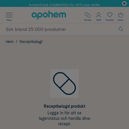
Använd kod: SOMMAR20 för 20% över 649kr
Årets Butik 2025 inom Skönhet
✓ Fri frakt
Meny
Recept
Profil
Favoriter
Kassa
✓ Rådgivning från farmaceuter & hudterapeuter
✓ Poäng på alla köp*
Hem
Receptbelagt
Receptbelagd produkt
Logga in för att se
lagerstatus och handla dina
recept.