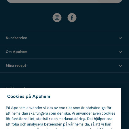
Kundservice
Om Apohem
Mina recept
Ladda ner vår app
Cookies på Apohem
På Apohem använder vi oss av cookies som är nödvändiga för
att hemsidan ska fungera som den ska. Vi använder även cookies
för funktionalitet, statistik och marknadsföring. Det hjälper oss
att följa och analysera beteenden på vår hemsida, så att vi kan
Apotek med tillstånd