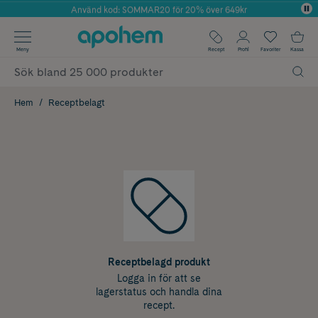
Använd kod: SOMMAR20 för 20% över 649kr
Årets Butik 2025 inom Skönhet
✓ Fri frakt
Meny
Recept
Profil
Favoriter
Kassa
✓ Rådgivning från farmaceuter & hudterapeuter
✓ Poäng på alla köp*
Hem
Receptbelagt
Receptbelagd produkt
Logga in för att se
lagerstatus och handla dina
recept.