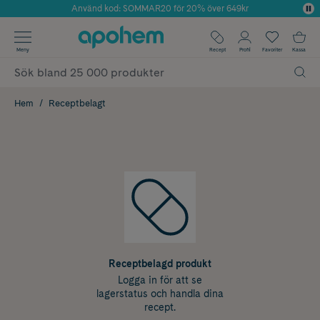
Använd kod: SOMMAR20 för 20% över 649kr
Årets Butik 2025 inom Skönhet
✓ Fri frakt
Meny
Recept
Profil
Favoriter
Kassa
✓ Rådgivning från farmaceuter & hudterapeuter
✓ Poäng på alla köp*
Hem
Receptbelagt
Receptbelagd produkt
Logga in för att se
lagerstatus och handla dina
recept.