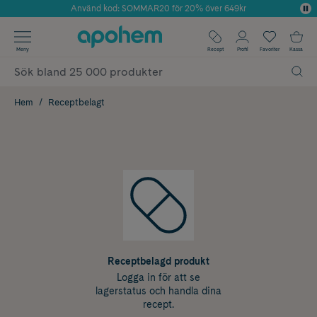
Använd kod: SOMMAR20 för 20% över 649kr
Årets Butik 2025 inom Skönhet
✓ Fri frakt
Meny
Recept
Profil
Favoriter
Kassa
✓ Rådgivning från farmaceuter & hudterapeuter
✓ Poäng på alla köp*
Hem
Receptbelagt
Receptbelagd produkt
Logga in för att se
lagerstatus och handla dina
recept.