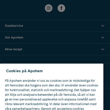
Kundservice
Om Apohem
Mina recept
Ladda ner vår app
Cookies på Apohem
På Apohem använder vi oss av cookies som är nödvändiga för
att hemsidan ska fungera som den ska. Vi använder även cookies
för funktionalitet, statistik och marknadsföring. Det hjälper oss
att följa och analysera beteenden på vår hemsida, så att vi kan
ge en mer personaliserad upplevelse och anpassa innehåll samt
Apotek med tillstånd
rikta relevant marknadsföring. Vi delar även informationen med
av Läkemedelsverket
våra samarbetspartners. Genom att acceptera cookies