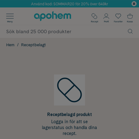
Använd kod: SOMMAR20 för 20% över 649kr
Årets Butik 2025 inom Skönhet
✓ Fri frakt
Meny
Recept
Profil
Favoriter
Kassa
✓ Rådgivning från farmaceuter & hudterapeuter
✓ Poäng på alla köp*
Hem
Receptbelagt
Receptbelagd produkt
Logga in för att se
lagerstatus och handla dina
recept.