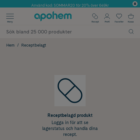
Använd kod: SOMMAR20 för 20% över 649kr
Årets Butik 2025 inom Skönhet
✓ Fri frakt
Meny
Recept
Profil
Favoriter
Kassa
✓ Rådgivning från farmaceuter & hudterapeuter
✓ Poäng på alla köp*
Hem
Receptbelagt
Receptbelagd produkt
Logga in för att se
lagerstatus och handla dina
recept.