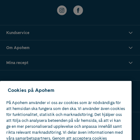
Kundservice
Om Apohem
Mina recept
Ladda ner vår app
Cookies på Apohem
På Apohem använder vi oss av cookies som är nödvändiga för
att hemsidan ska fungera som den ska. Vi använder även cookies
för funktionalitet, statistik och marknadsföring. Det hjälper oss
att följa och analysera beteenden på vår hemsida, så att vi kan
ge en mer personaliserad upplevelse och anpassa innehåll samt
Apotek med tillstånd
rikta relevant marknadsföring. Vi delar även informationen med
av Läkemedelsverket
våra samarbetspartners. Genom att acceptera cookies