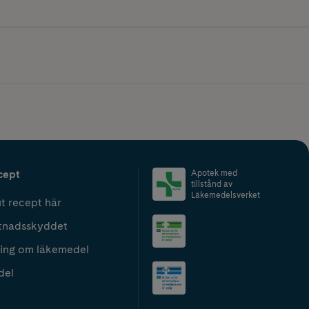
cept
Apotek med
tillstånd av
Läkemedelsverket
t recept här
tnadsskyddet
ing om läkemedel
del