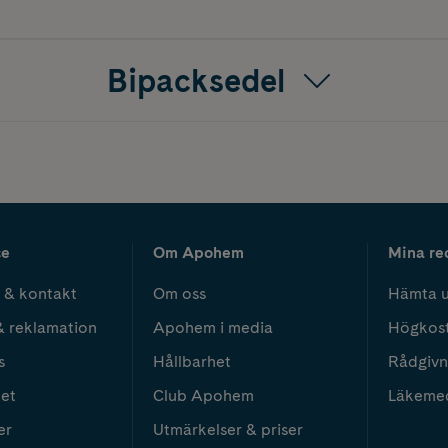
Bipacksedel
ce
Om Apohem
Mina re
 & kontakt
Om oss
Hämta u
& reklamation
Apohem i media
Högkos
s
Hållbarhet
Rådgivn
het
Club Apohem
Läkeme
er
Utmärkelser & priser