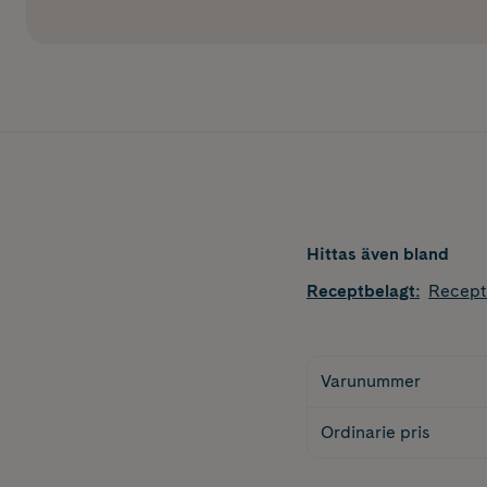
Hittas även bland
Receptbelagt
:
Recept
Varunummer
Ordinarie pris