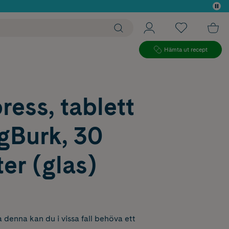
 köp*
Hämta ut recept
ress, tablett
gBurk, 30
ter (glas)
 denna kan du i vissa fall behöva ett