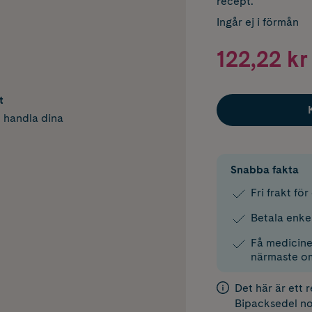
recept.
Ingår ej i förmån
122,22 kr
t
h handla dina
Snabba fakta
Fri frakt fö
Betala enke
Få medicinen
närmaste o
Det här är ett 
Bipacksedel
no