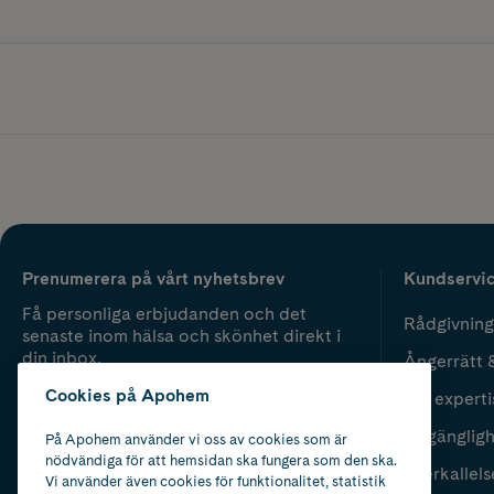
Prenumerera på vårt nyhetsbrev
Kundservi
Få personliga erbjudanden och det
Rådgivning
senaste inom hälsa och skönhet direkt i
din inbox.
Ångerrätt 
Cookies på Apohem
Vår experti
Fyll i mailadress
Skicka
Tillgänglig
På Apohem använder vi oss av cookies som är
nödvändiga för att hemsidan ska fungera som den ska.
Återkallels
Vi använder även cookies för funktionalitet, statistik