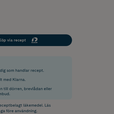
Köp via recept
r dig som handlar recept.
lt med Klarna.
 till dörren, brevlådan eller
mbud.
receptbelagt läkemedel. Läs
ga före användning.