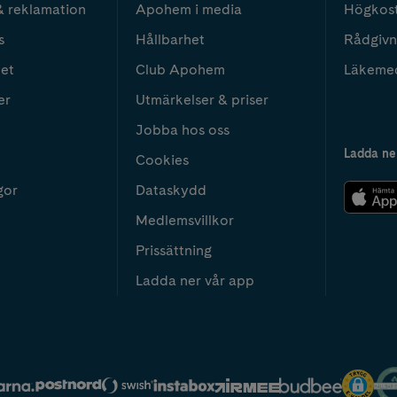
& reklamation
Apohem i media
Högkos
s
Hållbarhet
Rådgivn
het
Club Apohem
Läkeme
er
Utmärkelser & priser
Jobba hos oss
Ladda ne
Cookies
gor
Dataskydd
Medlemsvillkor
Prissättning
Ladda ner vår app