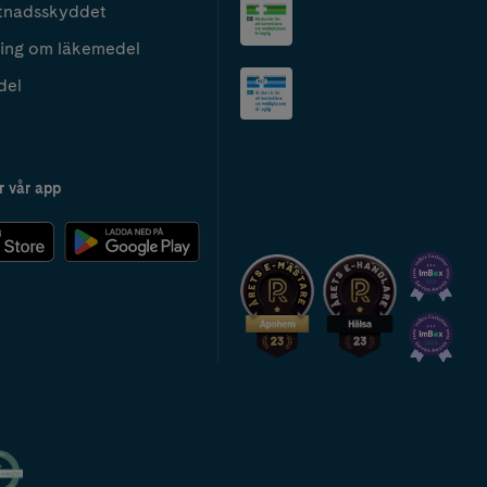
tnadsskyddet
ing om läkemedel
del
r vår app
2024