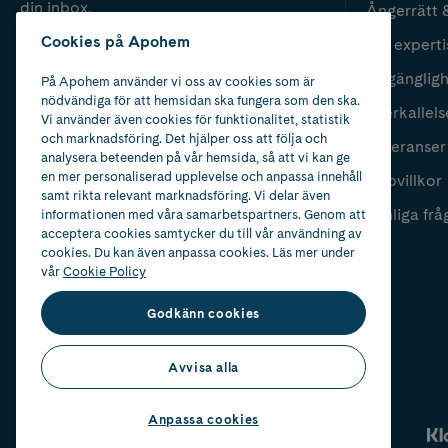
din inbox.
Ångerrätt 
Cookies på Apohem
Vår experti
Fyll i mailadress
Skicka
Tillgänglig
På Apohem använder vi oss av cookies som är
nödvändiga för att hemsidan ska fungera som den ska.
Återkallels
Vi använder även cookies för funktionalitet, statistik
och marknadsföring. Det hjälper oss att följa och
Leveranser
analysera beteenden på vår hemsida, så att vi kan ge
en mer personaliserad upplevelse och anpassa innehåll
Köpvillkor
samt rikta relevant marknadsföring. Vi delar även
Vanliga frå
informationen med våra samarbetspartners. Genom att
acceptera cookies samtycker du till vår användning av
cookies. Du kan även anpassa cookies. Läs mer under
vår
Cookie Policy
Godkänn cookies
Avvisa alla
Anpassa cookies