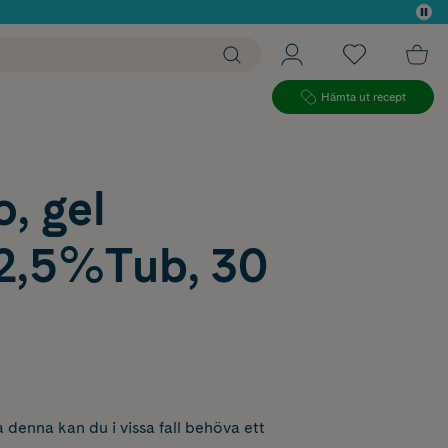
 köp*
Hämta ut recept
, gel
2,5%Tub, 30
 denna kan du i vissa fall behöva ett