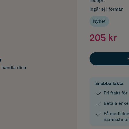
recept.
Ingår ej i förmån
Nyhet
205 kr
t
h handla dina
Snabba fakta
Fri frakt fö
Betala enke
Få medicinen
närmaste o