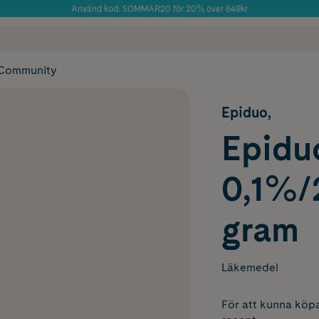
Använd kod: SOMMAR20 för 20% över 649kr
Årets Butik 2025 inom Skönhet
 frakt
✓ Rådgivning från farmaceuter & hudterapeuter
✓ Poäng på alla
Community
Epiduo,
Epiduo
0,1%/
gram
Läkemedel
För att kunna köpa