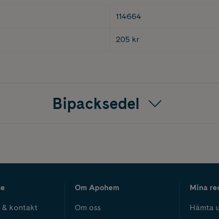
114664
205 kr
Bipacksedel
ce
Om Apohem
Mina re
 & kontakt
Om oss
Hämta u