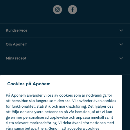
Kundservice
Om Apohem
Mina recept
Ladda ner vår app
Cookies på Apohem
På Apohem använder vi oss av cookies som är nödvändiga för
att hemsidan ska fungera som den ska. Vi använder även cookies
för funktionalitet, statistik och marknadsföring. Det hjälper oss
att följa och analysera beteenden på vår hemsida, så att vi kan
ge en mer personaliserad upplevelse och anpassa innehåll samt
Apotek med tillstånd
rikta relevant marknadsföring. Vi delar även informationen med
av Läkemedelsverket
våra samarbetspartners. Genom att acceptera cookies