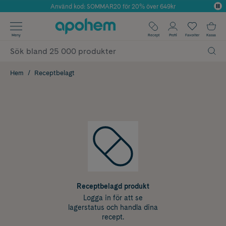
Använd kod: SOMMAR20 för 20% över 649kr
Årets Butik 2025 inom Skönhet
✓ Fri frakt
Meny
Recept
Profil
Favoriter
Kassa
✓ Rådgivning från farmaceuter & hudterapeuter
✓ Poäng på alla köp*
Hem
Receptbelagt
Receptbelagd produkt
Logga in för att se
lagerstatus och handla dina
recept.