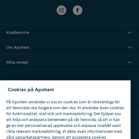
Kundservice
Om Apohem
Mina recept
Ladda ner vår app
Cookies på Apohem
På Apohem använder vi oss av cookies som är nödvändiga för
att hemsidan ska fungera som den ska. Vi använder även cookies
för funktionalitet, statistik och marknadsföring. Det hjälper oss
att följa och analysera beteenden på vår hemsida, så att vi kan
ge en mer personaliserad upplevelse och anpassa innehåll samt
Apotek med tillstånd
rikta relevant marknadsföring. Vi delar även informationen med
av Läkemedelsverket
våra samarbetspartners. Genom att acceptera cookies