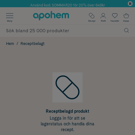
Använd kod: SOMMAR20 för 20% över 649kr
Årets Butik 2025 inom Skönhet
✓ Fri frakt
Meny
Recept
Profil
Favoriter
Kassa
✓ Rådgivning från farmaceuter & hudterapeuter
✓ Poäng på alla köp*
Hem
Receptbelagt
Receptbelagd produkt
Logga in för att se
lagerstatus och handla dina
recept.