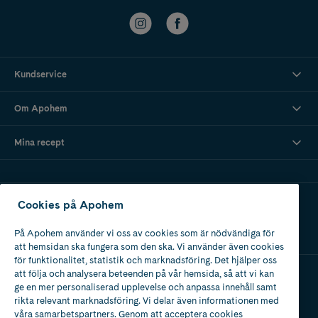
Kundservice
Om Apohem
Mina recept
Ladda ner vår app
Cookies på Apohem
På Apohem använder vi oss av cookies som är nödvändiga för
att hemsidan ska fungera som den ska. Vi använder även cookies
för funktionalitet, statistik och marknadsföring. Det hjälper oss
att följa och analysera beteenden på vår hemsida, så att vi kan
ge en mer personaliserad upplevelse och anpassa innehåll samt
Apotek med tillstånd
rikta relevant marknadsföring. Vi delar även informationen med
av Läkemedelsverket
våra samarbetspartners. Genom att acceptera cookies