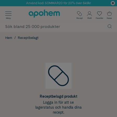
Använd kod: SOMMAR20 för 20% över 649kr
Årets Butik 2025 inom Skönhet
✓ Fri frakt
Meny
Recept
Profil
Favoriter
Kassa
✓ Rådgivning från farmaceuter & hudterapeuter
✓ Poäng på alla köp*
Hem
Receptbelagt
Receptbelagd produkt
Logga in för att se
lagerstatus och handla dina
recept.