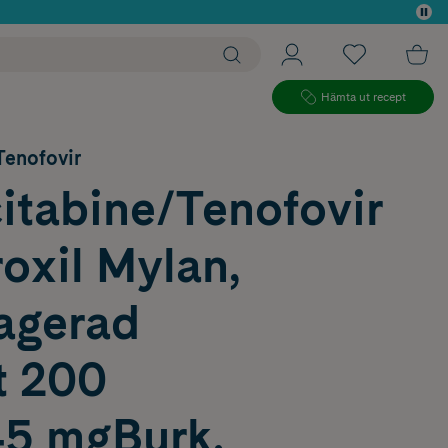
 köp*
Hämta ut recept
Tenofovir
itabine/Tenofovir
oxil Mylan,
ragerad
t 200
5 mgBurk,