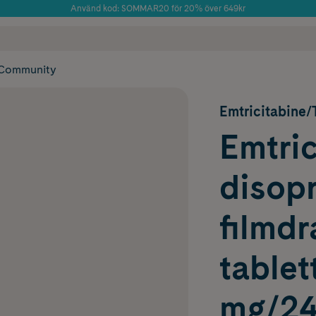
Använd kod: SOMMAR20 för 20% över 649kr
Årets Butik 2025 inom Skönhet
 frakt
✓ Rådgivning från farmaceuter & hudterapeuter
✓ Poäng på alla
Community
Emtricitabine/
Emtric
disopr
filmd
tablet
mg/24