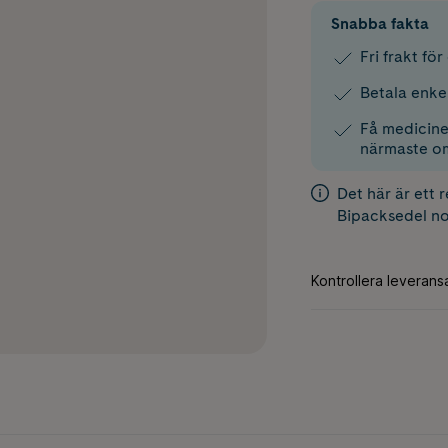
Snabba fakta
Fri frakt fö
Betala enke
Få medicinen
närmaste o
Det här är ett 
Bipacksedel
no