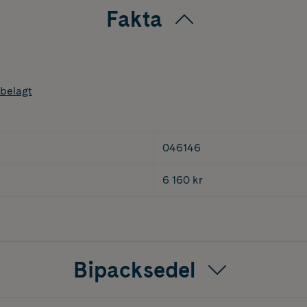
Fakta
belagt
046146
6 160 kr
Bipacksedel