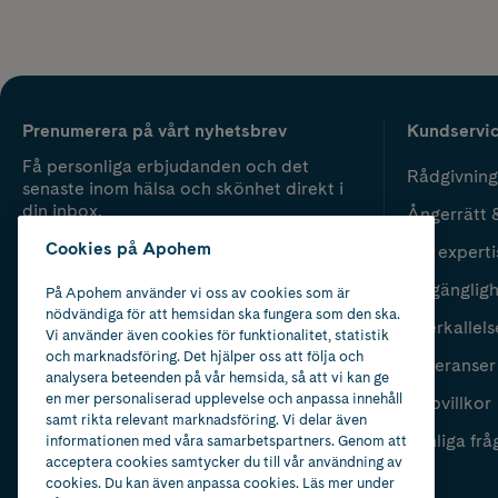
Prenumerera på vårt nyhetsbrev
Kundservi
Få personliga erbjudanden och det
Rådgivning
senaste inom hälsa och skönhet direkt i
din inbox.
Ångerrätt 
Cookies på Apohem
Vår experti
Fyll i mailadress
Skicka
Tillgänglig
På Apohem använder vi oss av cookies som är
nödvändiga för att hemsidan ska fungera som den ska.
Återkallels
Vi använder även cookies för funktionalitet, statistik
och marknadsföring. Det hjälper oss att följa och
Leveranser
analysera beteenden på vår hemsida, så att vi kan ge
en mer personaliserad upplevelse och anpassa innehåll
Köpvillkor
samt rikta relevant marknadsföring. Vi delar även
Vanliga frå
informationen med våra samarbetspartners. Genom att
acceptera cookies samtycker du till vår användning av
cookies. Du kan även anpassa cookies. Läs mer under