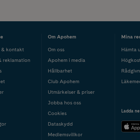
ce
Om Apohem
Mina re
 & kontakt
Om oss
Hämta u
& reklamation
Apohem i media
Högkos
s
Hållbarhet
Rådgivn
het
Club Apohem
Läkeme
er
Utmärkelser & priser
Jobba hos oss
Ladda ne
Cookies
gor
Dataskydd
Medlemsvillkor