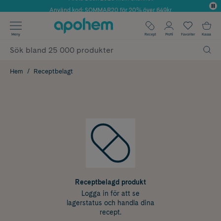
Använd kod: SOMMAR20 för 20% över 649kr
Årets Butik 2025 inom Skönhet
✓ Fri frakt
Meny
Recept
Profil
Favoriter
Kassa
✓ Rådgivning från farmaceuter & hudterapeuter
✓ Poäng på alla köp*
Hem
Receptbelagt
Receptbelagd produkt
Logga in för att se
lagerstatus och handla dina
recept.