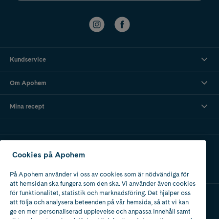
Kundservice
Om Apohem
Mina recept
Ladda ner vår app
Cookies på Apohem
På Apohem använder vi oss av cookies som är nödvändiga för
att hemsidan ska fungera som den ska. Vi använder även cookies
för funktionalitet, statistik och marknadsföring. Det hjälper oss
att följa och analysera beteenden på vår hemsida, så att vi kan
Apotek med tillstånd
ge en mer personaliserad upplevelse och anpassa innehåll samt
av Läkemedelsverket