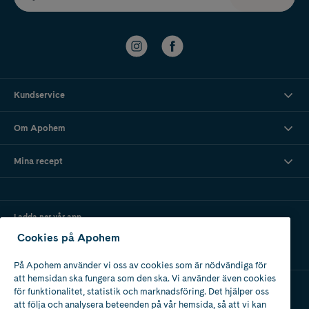
Kundservice
Om Apohem
Mina recept
Ladda ner vår app
Cookies på Apohem
På Apohem använder vi oss av cookies som är nödvändiga för
att hemsidan ska fungera som den ska. Vi använder även cookies
för funktionalitet, statistik och marknadsföring. Det hjälper oss
att följa och analysera beteenden på vår hemsida, så att vi kan
Apotek med tillstånd