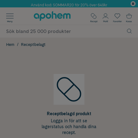
Använd kod: SOMMAR20 för 20% över 649kr
Årets Butik 2025 inom Skönhet
✓ Fri frakt
Meny
Recept
Profil
Favoriter
Kassa
✓ Rådgivning från farmaceuter & hudterapeuter
✓ Poäng på alla köp*
Hem
Receptbelagt
Receptbelagd produkt
Logga in för att se
lagerstatus och handla dina
recept.