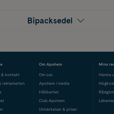
Bipacksedel
ce
Om Apohem
Mina re
 & kontakt
Om oss
Hämta u
& reklamation
Apohem i media
Högkos
s
Hållbarhet
Rådgivn
het
Club Apohem
Läkeme
er
Utmärkelser & priser