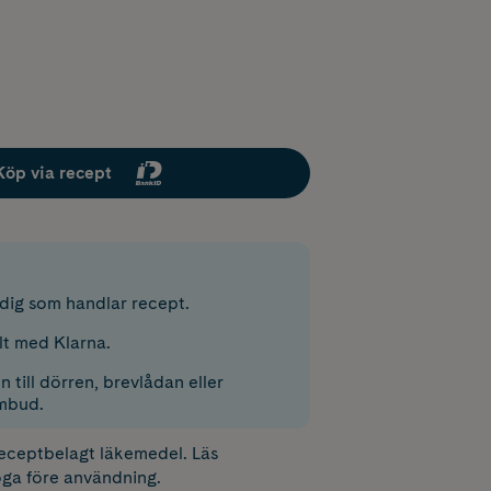
Köp via recept
r dig som handlar recept.
lt med Klarna.
 till dörren, brevlådan eller
mbud.
receptbelagt läkemedel. Läs
ga före användning.