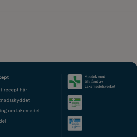
cept
Apotek med
tillstånd av
Läkemedelsverket
t recept här
tnadsskyddet
ing om läkemedel
del