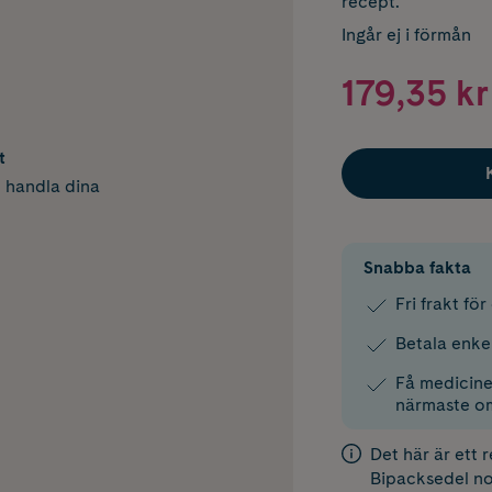
recept.
Ingår ej i förmån
179,35 kr
t
h handla dina
Snabba fakta
Fri frakt fö
Betala enke
Få medicinen
närmaste o
Det här är ett 
Bipacksedel
no