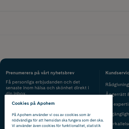
Prenumerera på vårt nyhetsbrev
Kundservi
Få personliga erbjudanden och det
Rådgivning
senaste inom hälsa och skönhet direkt i
din inbox.
Ångerrätt 
Cookies på Apohem
Vår experti
Fyll i mailadress
Skicka
Tillgänglig
På Apohem använder vi oss av cookies som är
nödvändiga för att hemsidan ska fungera som den ska.
Återkallels
Vi använder även cookies för funktionalitet, statistik