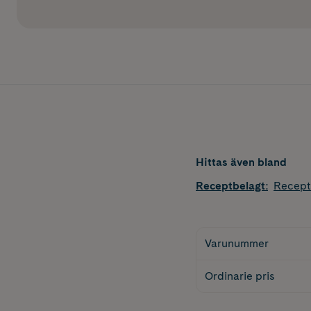
Hittas även bland
Receptbelagt
:
Recept
Varunummer
Ordinarie pris