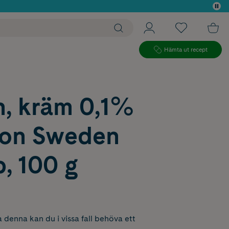
 köp*
Hämta ut recept
n, kräm 0,1%
on Sweden
, 100 g
 denna kan du i vissa fall behöva ett