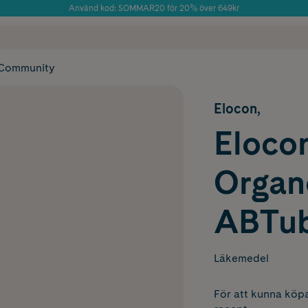
Använd kod: SOMMAR20 för 20% över 649kr
Årets Butik 2025 inom Skönhet
 frakt
✓ Rådgivning från farmaceuter & hudterapeuter
✓ Poäng på alla
Community
Elocon,
Eloco
Organ
ABTub
Läkemedel
För att kunna köpa