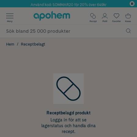
Använd kod: SOMMAR20 för 20% över 649kr
Årets Butik 2025 inom Skönhet
✓ Fri frakt
Meny
Recept
Profil
Favoriter
Kassa
✓ Rådgivning från farmaceuter & hudterapeuter
✓ Poäng på alla köp*
Hem
Receptbelagt
Receptbelagd produkt
Logga in för att se
lagerstatus och handla dina
recept.