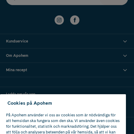
Kundservice
Om Apohem
Mina recept
Ladda ner vår app
Cookies på Apohem
På Apohem använder vi oss av cookies som är nödvändiga för
att hemsidan ska fungera som den ska. Vi använder även cookies
för funktionalitet, statistik och marknadsföring. Det hjälper oss
att följa och analysera beteenden på vår hemsida, så att vi kan
Apotek med tillstånd