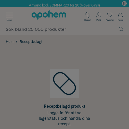
Använd kod: SOMMAR20 för 20% över 649kr
✓ Fri frakt
Meny
Recept
Profil
Favoriter
Kassa
✓ Rådgivning från farmaceuter & hudterapeuter
✓ Poäng på alla köp*
Hem
Receptbelagt
Receptbelagd produkt
Logga in för att se
lagerstatus och handla dina
recept.