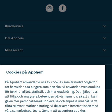
Kundservice
Om Apohem
Mina recept
Ladda ner vår app
Cookies på Apohem
På Apohem använder vi oss av cookies som är nödvändiga för
att hemsidan ska fungera som den ska. Vi använder även cookies
för funktionalitet, statistik och marknadsföring. Det hjälper oss
att följa och analysera beteenden på vår hemsida, så att vi kan
ge en mer personaliserad upplevelse och anpassa innehåll samt
Apotek med tillstånd
rikta relevant marknadsföring. Vi delar även informationen med
av Läkemedelsverket
våra samarbetspartners. Genom att acceptera cookies