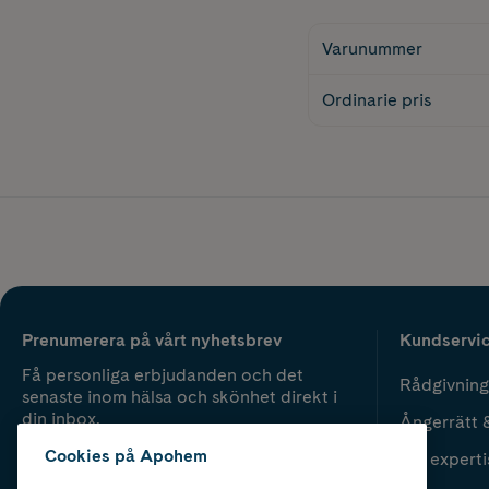
Varunummer
Ordinarie pris
Prenumerera på vårt nyhetsbrev
Kundservi
Få personliga erbjudanden och det
Rådgivning
senaste inom hälsa och skönhet direkt i
din inbox.
Ångerrätt 
Cookies på Apohem
Vår experti
Fyll i mailadress
Skicka