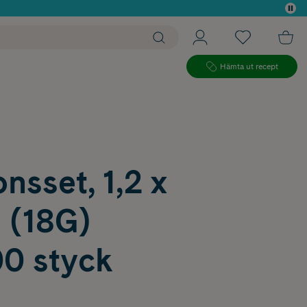
 köp*
Hämta ut recept
onsset, 1,2 x
 (18G)
00 styck