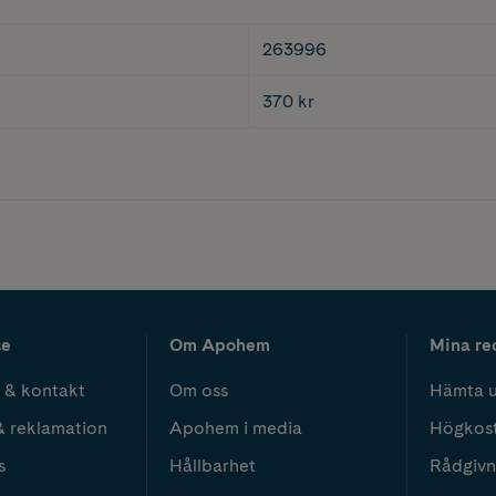
263996
370 kr
ce
Om Apohem
Mina re
 & kontakt
Om oss
Hämta u
& reklamation
Apohem i media
Högkos
s
Hållbarhet
Rådgivn