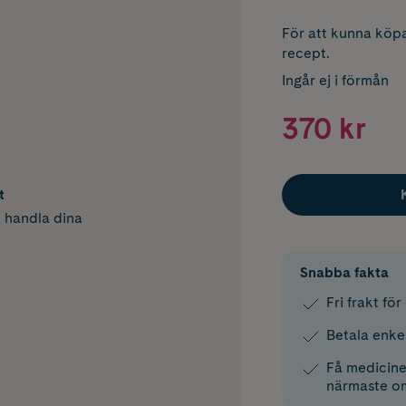
För att kunna köpa
recept.
Ingår ej i förmån
370 kr
t
h handla dina
Snabba fakta
Fri frakt fö
Betala enke
Få medicinen
närmaste o