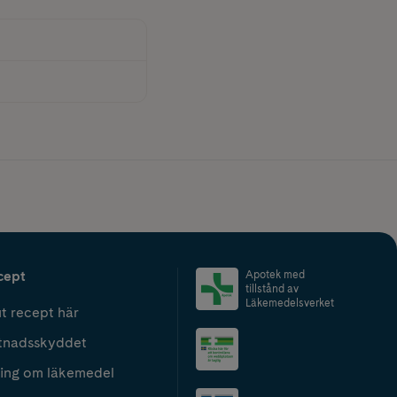
cept
Apotek med
tillstånd av
Läkemedelsverket
t recept här
tnadsskyddet
ing om läkemedel