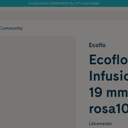
Använd kod: SOMMAR20 för 20% över 649kr
Årets Butik 2025 inom Skönhet
 frakt
✓ Rådgivning från farmaceuter & hudterapeuter
✓ Poäng på alla
Community
Ecoflo
Ecoflo
Infusi
19 mm
rosa1
Läkemedel