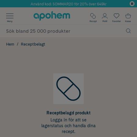
Använd kod: SOMMAR20 för 20% över 649kr
Årets Butik 2025 inom Skönhet
✓ Fri frakt
Meny
Recept
Profil
Favoriter
Kassa
✓ Rådgivning från farmaceuter & hudterapeuter
✓ Poäng på alla köp*
Hem
Receptbelagt
Receptbelagd produkt
Logga in för att se
lagerstatus och handla dina
recept.