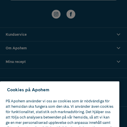
Kundservice
Om Apohem
Mina recept
Ladda ner vår app
Cookies på Apohem
På Apohem använder vi oss av cookies som är nödvändiga för
att hemsidan ska fungera som den ska. Vi använder även cookies
för funktionalitet, statistik och marknadsföring. Det hjälper oss
att följa och analysera beteenden på vår hemsida, så att vi kan
Apotek med tillstånd
ge en mer personaliserad upplevelse och anpassa innehåll samt
av Läkemedelsverket