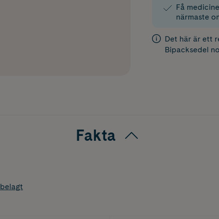
Få medicinen
närmaste o
Det här är ett 
Bipacksedel
no
Fakta
belagt