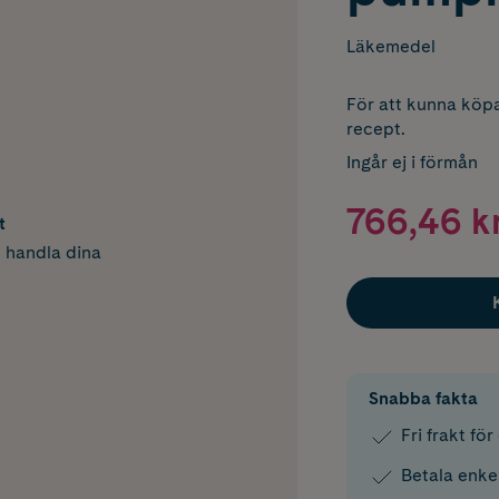
Läkemedel
För att kunna köpa
recept.
Ingår ej i förmån
766,46 k
t
h handla dina
Snabba fakta
Fri frakt fö
Betala enke