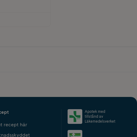
cept
Apotek med
tillstånd av
Läkemedelsverket
t recept här
tnadsskyddet