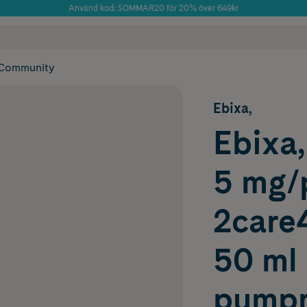
Använd kod: SOMMAR20 för 20% över 649kr
Årets Butik 2025 inom Skönhet
 frakt
✓ Rådgivning från farmaceuter & hudterapeuter
✓ Poäng på alla
Community
Ebixa,
Ebixa,
5 mg/
2care
50 ml
pumpn