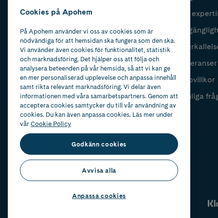
Cookies på Apohem
Vår experti
Fyll i mailadress
Skicka
Tillgänglig
På Apohem använder vi oss av cookies som är
nödvändiga för att hemsidan ska fungera som den ska.
Återkallels
Vi använder även cookies för funktionalitet, statistik
och marknadsföring. Det hjälper oss att följa och
Leveranser
analysera beteenden på vår hemsida, så att vi kan ge
en mer personaliserad upplevelse och anpassa innehåll
Köpvillkor
samt rikta relevant marknadsföring. Vi delar även
Vanliga frå
informationen med våra samarbetspartners. Genom att
acceptera cookies samtycker du till vår användning av
cookies. Du kan även anpassa cookies. Läs mer under
vår
Cookie Policy
Godkänn cookies
Avvisa alla
Anpassa cookies