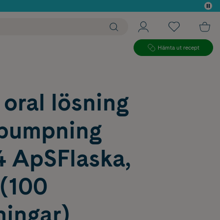
 köp*
Hämta ut recept
 oral lösning
pumpning
4 ApSFlaska,
 (100
ingar)