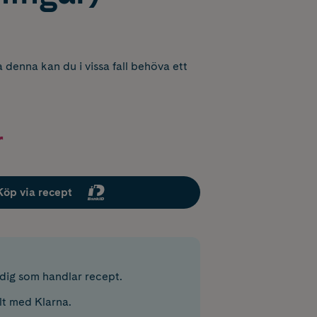
 denna kan du i vissa fall behöva ett
r
Köp via recept
r dig som handlar recept.
lt med Klarna.