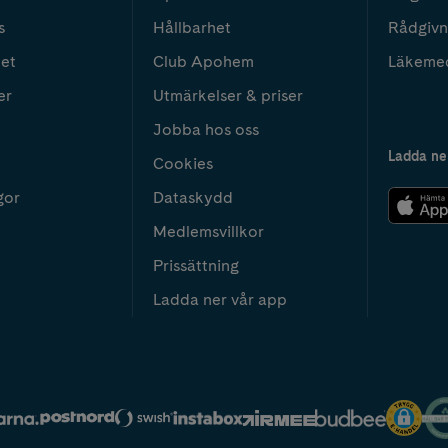
s
Hållbarhet
Rådgivn
het
Club Apohem
Läkeme
er
Utmärkelser & priser
Jobba hos oss
Ladda ne
Cookies
gor
Dataskydd
Medlemsvillkor
Prissättning
Ladda ner vår app