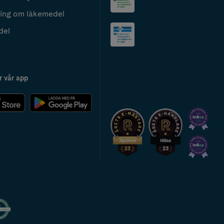
ing om läkemedel
del
r vår app
2024