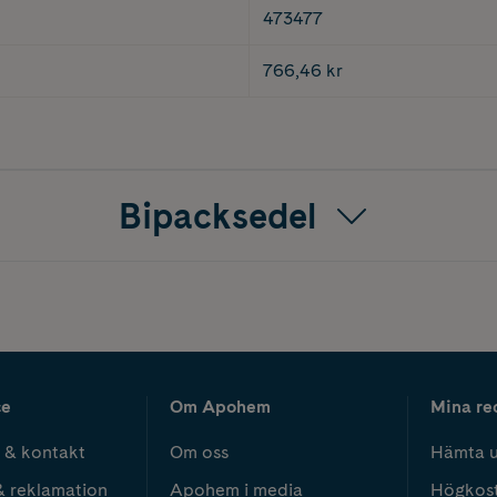
473477
766,46 kr
Bipacksedel
ce
Om Apohem
Mina re
 & kontakt
Om oss
Hämta u
& reklamation
Apohem i media
Högkos