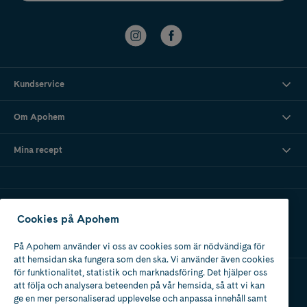
Kundservice
Om Apohem
Mina recept
Ladda ner vår app
Cookies på Apohem
På Apohem använder vi oss av cookies som är nödvändiga för
att hemsidan ska fungera som den ska. Vi använder även cookies
för funktionalitet, statistik och marknadsföring. Det hjälper oss
att följa och analysera beteenden på vår hemsida, så att vi kan
Apotek med tillstånd
ge en mer personaliserad upplevelse och anpassa innehåll samt
av Läkemedelsverket