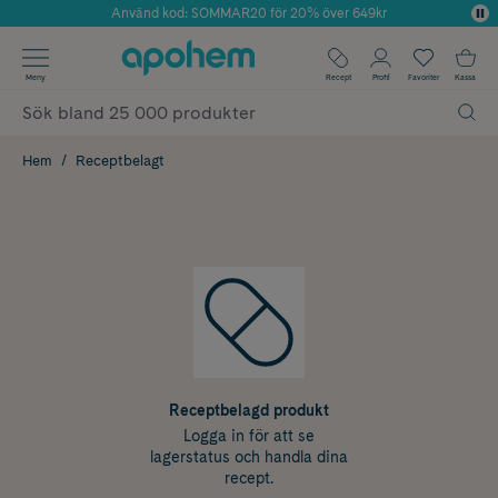
Använd kod: SOMMAR20 för 20% över 649kr
Årets Butik 2025 inom Skönhet
✓ Fri frakt
Meny
Recept
Profil
Favoriter
Kassa
✓ Rådgivning från farmaceuter & hudterapeuter
✓ Poäng på alla köp*
Hem
Receptbelagt
Receptbelagd produkt
Logga in för att se
lagerstatus och handla dina
recept.