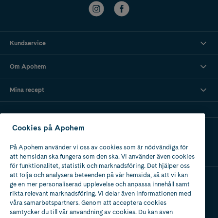
Kundservice
Om Apohem
Mina recept
Cookies på Apohem
Ladda ner vår app
På Apohem använder vi oss av cookies som är nödvändiga för
att hemsidan ska fungera som den ska. Vi använder även cookies
för funktionalitet, statistik och marknadsföring. Det hjälper oss
att följa och analysera beteenden på vår hemsida, så att vi kan
ge en mer personaliserad upplevelse och anpassa innehåll samt
Apotek med tillstånd
rikta relevant marknadsföring. Vi delar även informationen med
av Läkemedelsverket
våra samarbetspartners. Genom att acceptera cookies
samtycker du till vår användning av cookies. Du kan även