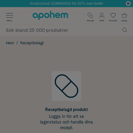
Använd kod: SOMMAR20 för 20% över 649kr
Årets Butik 2025 inom Skönhet
✓ Fri frakt
Meny
Recept
Profil
Favoriter
Kassa
✓ Rådgivning från farmaceuter & hudterapeuter
✓ Poäng på alla köp*
Hem
Receptbelagt
Receptbelagd produkt
Logga in för att se
lagerstatus och handla dina
recept.