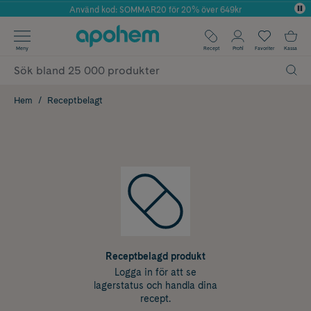
Använd kod: SOMMAR20 för 20% över 649kr
Årets Butik 2025 inom Skönhet
✓ Fri frakt
Meny
Recept
Profil
Favoriter
Kassa
✓ Rådgivning från farmaceuter & hudterapeuter
✓ Poäng på alla köp*
Hem
Receptbelagt
Receptbelagd produkt
Logga in för att se
lagerstatus och handla dina
recept.