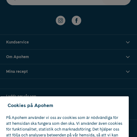
Kundservice
Om Apohem
Mina recept
Ladda ner vår app
Cookies på Apohem
På Apohem använder vi oss av cookies som är nödvändiga för
att hemsidan ska fungera som den ska. Vi använder även cookies
för funktionalitet, statistik och marknadsföring. Det hjälper oss
att följa och analysera beteenden på vår hemsida, så att vi kan
Apotek med tillstånd