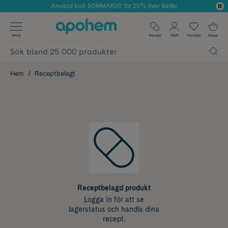
Använd kod: SOMMAR20 för 20% över 649kr
Årets Butik 2025 inom Skönhet
✓ Fri frakt
Meny
Recept
Profil
Favoriter
Kassa
✓ Rådgivning från farmaceuter & hudterapeuter
✓ Poäng på alla köp*
Hem
Receptbelagt
Receptbelagd produkt
Logga in för att se
lagerstatus och handla dina
recept.