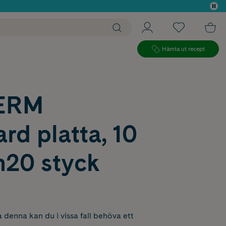
 köp*
Hämta ut recept
ERM
rd platta, 10
m20 styck
 denna kan du i vissa fall behöva ett