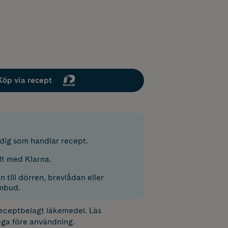
Köp via recept
r dig som handlar recept.
lt med Klarna.
 till dörren, brevlådan eller
mbud.
receptbelagt läkemedel. Läs
ga före användning.