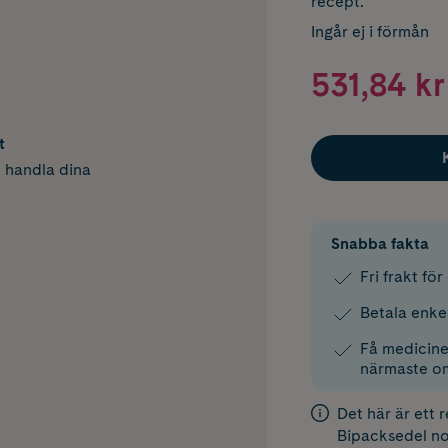
recept.
Ingår ej i förmån
531,84 kr
t
h handla dina
Snabba fakta
Fri frakt fö
Betala enke
Få medicinen
närmaste o
Det här är ett 
Bipacksedel
no