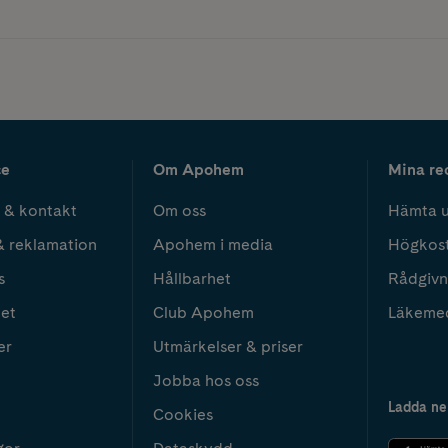
ce
Om Apohem
Mina re
 & kontakt
Om oss
Hämta u
& reklamation
Apohem i media
Högkos
s
Hållbarhet
Rådgivn
het
Club Apohem
Läkeme
er
Utmärkelser & priser
Jobba hos oss
Ladda ne
Cookies