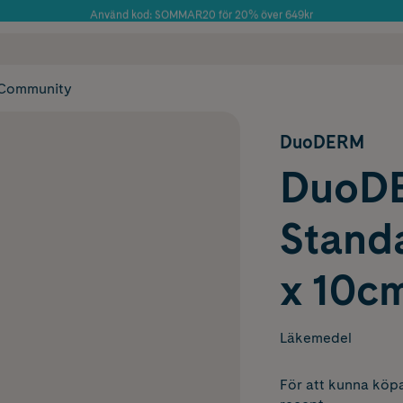
Använd kod: SOMMAR20 för 20% över 649kr
Årets Butik 2025 inom Skönhet
 frakt
✓ Rådgivning från farmaceuter & hudterapeuter
✓ Poäng på alla
Community
DuoDERM
DuoD
Standa
x 10c
Läkemedel
För att kunna köpa