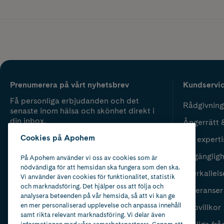
Prenumerera på vårt nyhetsbrev
Kundservi
Få personliga erbjudanden och det
Rådgivning
senaste inom hälsa och skönhet direkt i
din inbox.
Ångerrätt 
Cookies på Apohem
Vår experti
Fyll i mailadress
Skicka
Tillgänglig
På Apohem använder vi oss av cookies som är
nödvändiga för att hemsidan ska fungera som den ska.
Återkallels
Vi använder även cookies för funktionalitet, statistik
och marknadsföring. Det hjälper oss att följa och
Leveranser
analysera beteenden på vår hemsida, så att vi kan ge
en mer personaliserad upplevelse och anpassa innehåll
Köpvillkor
samt rikta relevant marknadsföring. Vi delar även