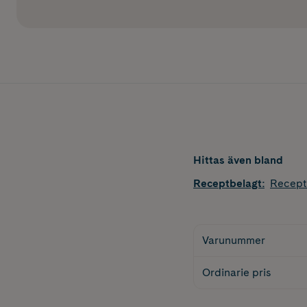
Hittas även bland
Receptbelagt
:
Recept
Varunummer
Ordinarie pris