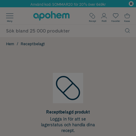
Använd kod: SOMMAR20 för 20% över 649kr
Årets Butik 2025 inom Skönhet
✓ Fri frakt
Meny
Recept
Profil
Favoriter
Kassa
✓ Rådgivning från farmaceuter & hudterapeuter
✓ Poäng på alla köp*
Hem
Receptbelagt
Receptbelagd produkt
Logga in för att se
lagerstatus och handla dina
recept.