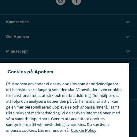
Kundservice
Om Apohem
Mina recept
Cookies på Apohem
Ladda ner vår app
På Apohem använder vi oss av cookies som är nödvändiga för
att hemsidan ska fungera som den ska. Vi använder även cookies
för funktionalitet, statistik och marknadsföring. Det hjälper oss
att följa och analysera beteenden på vår hemsida, så att vi kan
ge en mer personaliserad upplevelse och anpassa innehåll samt
rikta relevant marknadsföring. Vi delar även informationen med
Apotek med tillstånd
våra samarbetspartners. Genom att acceptera cookies
av Läkemedelsverket
samtycker du till vår användning av cookies. Du kan även
anpassa cookies. Läs mer under vår
Cookie Policy