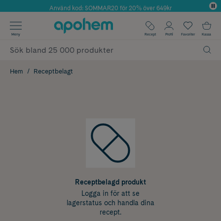
Använd kod: SOMMAR20 för 20% över 649kr
Årets Butik 2025 inom Skönhet
✓ Fri frakt
Meny
Recept
Profil
Favoriter
Kassa
✓ Rådgivning från farmaceuter & hudterapeuter
✓ Poäng på alla köp*
Hem
Receptbelagt
Receptbelagd produkt
Logga in för att se
lagerstatus och handla dina
recept.