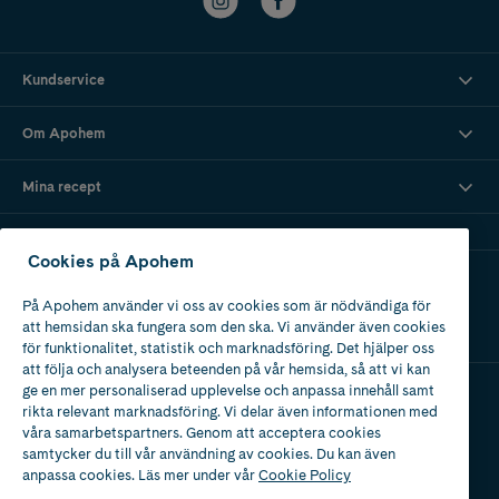
Kundservice
Om Apohem
Mina recept
Cookies på Apohem
Ladda ner vår app
På Apohem använder vi oss av cookies som är nödvändiga för
att hemsidan ska fungera som den ska. Vi använder även cookies
för funktionalitet, statistik och marknadsföring. Det hjälper oss
att följa och analysera beteenden på vår hemsida, så att vi kan
ge en mer personaliserad upplevelse och anpassa innehåll samt
rikta relevant marknadsföring. Vi delar även informationen med
Apotek med tillstånd
våra samarbetspartners. Genom att acceptera cookies
av Läkemedelsverket
samtycker du till vår användning av cookies. Du kan även
anpassa cookies. Läs mer under vår
Cookie Policy