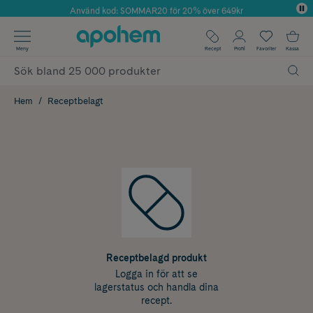
Använd kod: SOMMAR20 för 20% över 649kr
Årets Butik 2025 inom Skönhet
✓ Fri frakt
Meny
Recept
Profil
Favoriter
Kassa
✓ Rådgivning från farmaceuter & hudterapeuter
✓ Poäng på alla köp*
Hem
Receptbelagt
Receptbelagd produkt
Logga in för att se
lagerstatus och handla dina
recept.