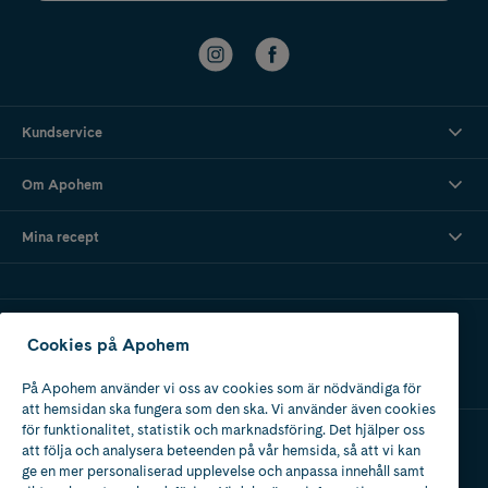
Kundservice
Om Apohem
Mina recept
Ladda ner vår app
Cookies på Apohem
På Apohem använder vi oss av cookies som är nödvändiga för
att hemsidan ska fungera som den ska. Vi använder även cookies
för funktionalitet, statistik och marknadsföring. Det hjälper oss
att följa och analysera beteenden på vår hemsida, så att vi kan
Apotek med tillstånd
ge en mer personaliserad upplevelse och anpassa innehåll samt
av Läkemedelsverket