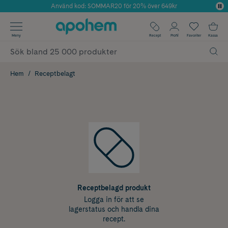
Använd kod: SOMMAR20 för 20% över 649kr
Årets Butik 2025 inom Skönhet
✓ Fri frakt
Meny
Recept
Profil
Favoriter
Kassa
✓ Rådgivning från farmaceuter & hudterapeuter
✓ Poäng på alla köp*
Hem
Receptbelagt
Receptbelagd produkt
Logga in för att se
lagerstatus och handla dina
recept.