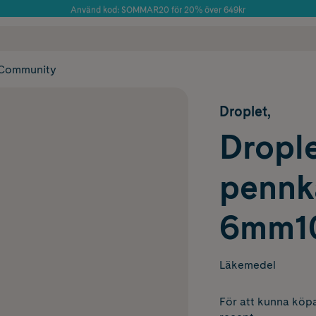
Använd kod: SOMMAR20 för 20% över 649kr
Årets Butik 2025 inom Skönhet
 frakt
✓ Rådgivning från farmaceuter & hudterapeuter
✓ Poäng på alla
Community
Droplet,
Drople
pennk
6mm10
Läkemedel
För att kunna köpa