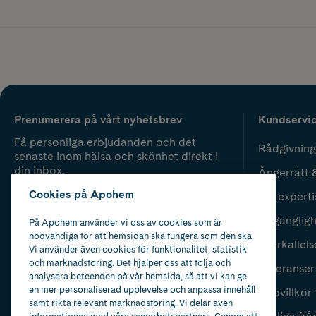
Prenumerera på vårt nyhetsbrev
Kundservi
Få personliga erbjudanden och det
Rådgivning
senaste inom hälsa och skönhet direkt i
din inbox.
Ångerrätt 
Cookies på Apohem
Vår experti
Fyll i mailadress
Skicka
Tillgänglig
På Apohem använder vi oss av cookies som är
nödvändiga för att hemsidan ska fungera som den ska.
Återkallels
Vi använder även cookies för funktionalitet, statistik
och marknadsföring. Det hjälper oss att följa och
Leveranser
analysera beteenden på vår hemsida, så att vi kan ge
en mer personaliserad upplevelse och anpassa innehåll
Köpvillkor
samt rikta relevant marknadsföring. Vi delar även