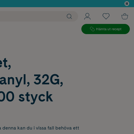
 köp*
Hämta ut recept
t,
anyl, 32G,
0 styck
 denna kan du i vissa fall behöva ett