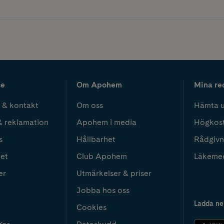
ce
Om Apohem
Mina re
 & kontakt
Om oss
Hämta u
& reklamation
Apohem i media
Högkos
s
Hållbarhet
Rådgivn
het
Club Apohem
Läkeme
er
Utmärkelser & priser
Jobba hos oss
Ladda ne
Cookies