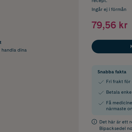
recept.
Ingår ej i förmån
79,56 kr
t
h handla dina
Snabba fakta
Fri frakt fö
Betala enke
Få medicinen
närmaste o
Det här är ett 
Bipacksedel
no