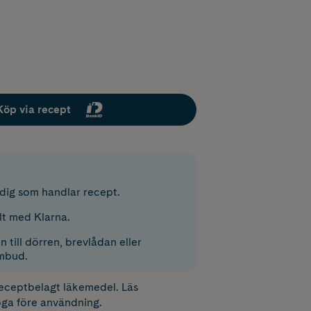
Köp via recept
r dig som handlar recept.
lt med Klarna.
 till dörren, brevlådan eller
mbud.
receptbelagt läkemedel. Läs
ga före användning.