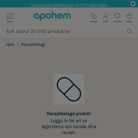
Använd kod: SOMMAR20 för 20% över 649kr
Årets Butik 2025 inom Skönhet
✓ Fri frakt
Meny
Recept
Profil
Favoriter
Kassa
✓ Rådgivning från farmaceuter & hudterapeuter
✓ Poäng på alla köp*
Hem
Receptbelagt
Receptbelagd produkt
Logga in för att se
lagerstatus och handla dina
recept.