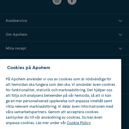
Kundservice
Om Apohem
Mina recept
Cookies på Apohem
Ladda ner vår app
På Apohem använder vi oss av cookies som är nödvändiga för
att hemsidan ska fungera som den ska. Vi använder även cookies
för funktionalitet, statistik och marknadsföring. Det hjälper oss
att följa och analysera beteenden på vår hemsida, så att vi kan
ge en mer personaliserad upplevelse och anpassa innehåll samt
rikta relevant marknadsföring. Vi delar även informationen med
Apotek med tillstånd
våra samarbetspartners. Genom att acceptera cookies
av Läkemedelsverket
samtycker du till vår användning av cookies. Du kan även
anpassa cookies. Läs mer under vår
Cookie Policy