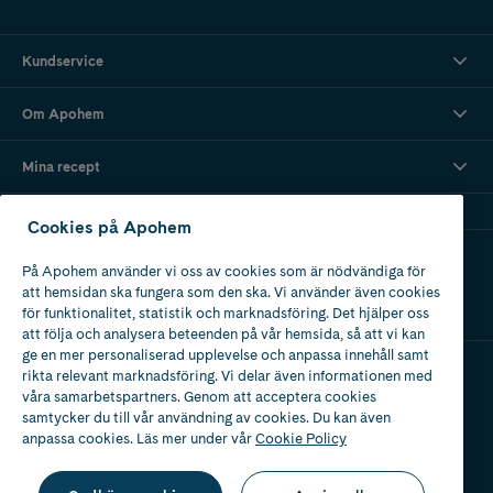
Kundservice
Om Apohem
Mina recept
Cookies på Apohem
Ladda ner vår app
På Apohem använder vi oss av cookies som är nödvändiga för
att hemsidan ska fungera som den ska. Vi använder även cookies
för funktionalitet, statistik och marknadsföring. Det hjälper oss
att följa och analysera beteenden på vår hemsida, så att vi kan
ge en mer personaliserad upplevelse och anpassa innehåll samt
rikta relevant marknadsföring. Vi delar även informationen med
våra samarbetspartners. Genom att acceptera cookies
Apotek med tillstånd
av Läkemedelsverket
samtycker du till vår användning av cookies. Du kan även
anpassa cookies. Läs mer under vår
Cookie Policy