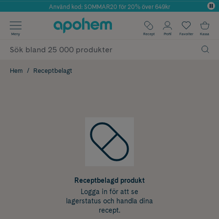
Använd kod: SOMMAR20 för 20% över 649kr
Årets Butik 2025 inom Skönhet
✓ Fri frakt
Meny
Recept
Profil
Favoriter
Kassa
✓ Rådgivning från farmaceuter & hudterapeuter
✓ Poäng på alla köp*
Hem
Receptbelagt
Receptbelagd produkt
Logga in för att se
lagerstatus och handla dina
recept.