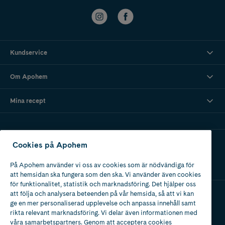
Kundservice
Om Apohem
Mina recept
Ladda ner vår app
Cookies på Apohem
På Apohem använder vi oss av cookies som är nödvändiga för
att hemsidan ska fungera som den ska. Vi använder även cookies
för funktionalitet, statistik och marknadsföring. Det hjälper oss
att följa och analysera beteenden på vår hemsida, så att vi kan
ge en mer personaliserad upplevelse och anpassa innehåll samt
Apotek med tillstånd
rikta relevant marknadsföring. Vi delar även informationen med
av Läkemedelsverket
våra samarbetspartners. Genom att acceptera cookies