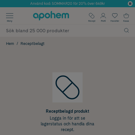
Använd kod: SOMMAR20 för 20% över 649kr
Årets Butik 2025 inom Skönhet
✓ Fri frakt
Meny
Recept
Profil
Favoriter
Kassa
✓ Rådgivning från farmaceuter & hudterapeuter
✓ Poäng på alla köp*
Hem
Receptbelagt
Receptbelagd produkt
Logga in för att se
lagerstatus och handla dina
recept.