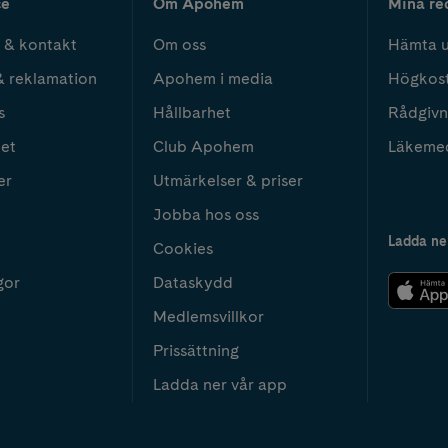
ce
Om Apohem
Mina re
 & kontakt
Om oss
Hämta u
& reklamation
Apohem i media
Högkos
s
Hållbarhet
Rådgivn
het
Club Apohem
Läkeme
er
Utmärkelser & priser
Jobba hos oss
Ladda ne
Cookies
gor
Dataskydd
Medlemsvillkor
Prissättning
Ladda ner vår app