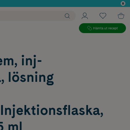
 köp*
Hämta ut recept
m, inj-
, lösning
njektionsflaska,
5 ml