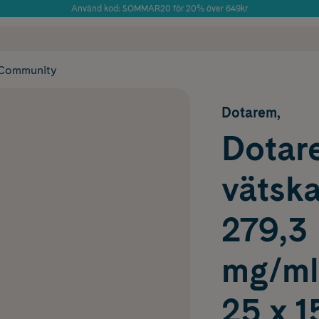
Använd kod: SOMMAR20 för 20% över 649kr
Årets Butik 2025 inom Skönhet
 frakt
✓ Rådgivning från farmaceuter & hudterapeuter
✓ Poäng på alla
Community
Dotarem,
Dotare
vätska
279,3
mg/mlI
25 x 1