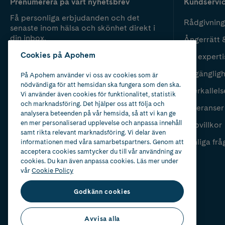
Prenumerera på vårt nyhetsbrev
Kundservi
Få personliga erbjudanden och det
Rådgivning
senaste inom hälsa och skönhet direkt i
din inbox.
Ångerrätt 
Cookies på Apohem
Vår experti
Fyll i mailadress
Skicka
Tillgänglig
På Apohem använder vi oss av cookies som är
nödvändiga för att hemsidan ska fungera som den ska.
Återkallels
Vi använder även cookies för funktionalitet, statistik
och marknadsföring. Det hjälper oss att följa och
Leveranser
analysera beteenden på vår hemsida, så att vi kan ge
en mer personaliserad upplevelse och anpassa innehåll
Köpvillkor
samt rikta relevant marknadsföring. Vi delar även
Vanliga frå
informationen med våra samarbetspartners. Genom att
acceptera cookies samtycker du till vår användning av
cookies. Du kan även anpassa cookies. Läs mer under
vår
Cookie Policy
Godkänn cookies
Avvisa alla