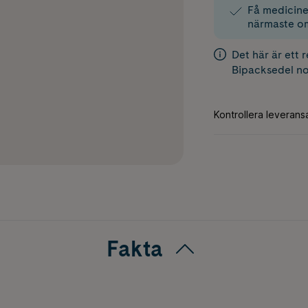
Få medicinen
närmaste o
Det här är ett 
Bipacksedel
no
Fakta