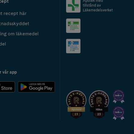
cept
Apotek med
tillstånd av
Läkemedelsverket
t recept här
tnadsskyddet
ing om läkemedel
del
r vår app
2024