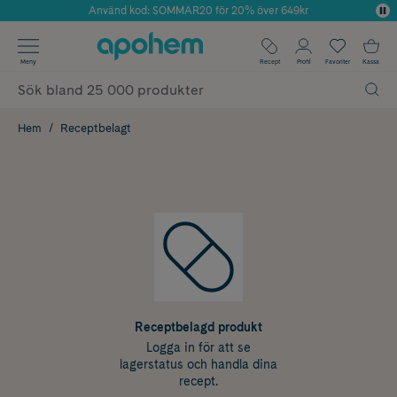
Använd kod: SOMMAR20 för 20% över 649kr
Årets Butik 2025 inom Skönhet
✓ Fri frakt
Meny
Recept
Profil
Favoriter
Kassa
✓ Rådgivning från farmaceuter & hudterapeuter
✓ Poäng på alla köp*
Hem
Receptbelagt
Receptbelagd produkt
Logga in för att se
lagerstatus och handla dina
recept.