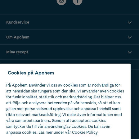
Kundservice
Om Apohem
Mina recept
Cookies på Apohem
Ladda ner vår app
På Apohem använder vi oss av cookies som är nödvändiga för
att hemsidan ska fungera som den ska. Vi använder även cookies
för funktionalitet, statistik och marknadsföring. Det hjälper oss
att följa och analysera beteenden på vår hemsida, så att vi kan
ge en mer personaliserad upplevelse och anpassa innehåll samt
rikta relevant marknadsföring. Vi delar även informationen med
Apotek med tillstånd
våra samarbetspartners. Genom att acceptera cookies
av Läkemedelsverket
samtycker du till vår användning av cookies. Du kan även
anpassa cookies. Läs mer under vår
Cookie Policy