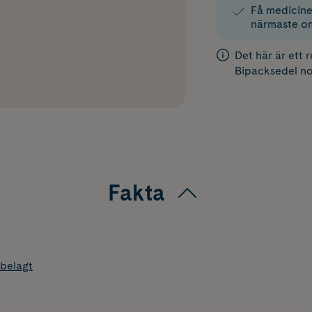
Få medicinen
närmaste o
Det här är ett 
Bipacksedel
no
Fakta
belagt