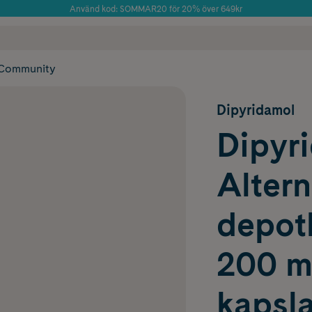
Använd kod: SOMMAR20 för 20% över 649kr
Årets Butik 2025 inom Skönhet
 frakt
✓ Rådgivning från farmaceuter & hudterapeuter
✓ Poäng på alla
Community
Dipyridamol
Dipyr
Altern
depot
200 m
kapsla