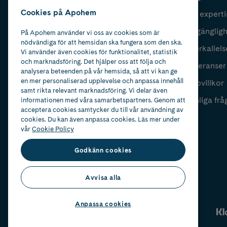
Cookies på Apohem
Vår experti
Fyll i mailadress
Skicka
Tillgänglig
På Apohem använder vi oss av cookies som är
nödvändiga för att hemsidan ska fungera som den ska.
Återkallels
Vi använder även cookies för funktionalitet, statistik
och marknadsföring. Det hjälper oss att följa och
Leveranser
analysera beteenden på vår hemsida, så att vi kan ge
en mer personaliserad upplevelse och anpassa innehåll
Köpvillkor
samt rikta relevant marknadsföring. Vi delar även
Vanliga frå
informationen med våra samarbetspartners. Genom att
acceptera cookies samtycker du till vår användning av
cookies. Du kan även anpassa cookies. Läs mer under
vår
Cookie Policy
Godkänn cookies
Avvisa alla
Anpassa cookies