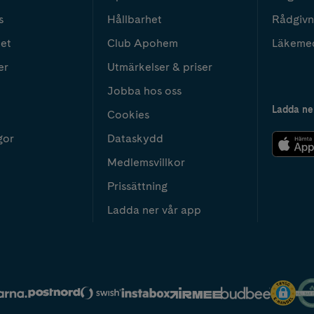
s
Hållbarhet
Rådgivn
het
Club Apohem
Läkeme
er
Utmärkelser & priser
Jobba hos oss
Ladda ne
Cookies
gor
Dataskydd
Medlemsvillkor
Prissättning
Ladda ner vår app