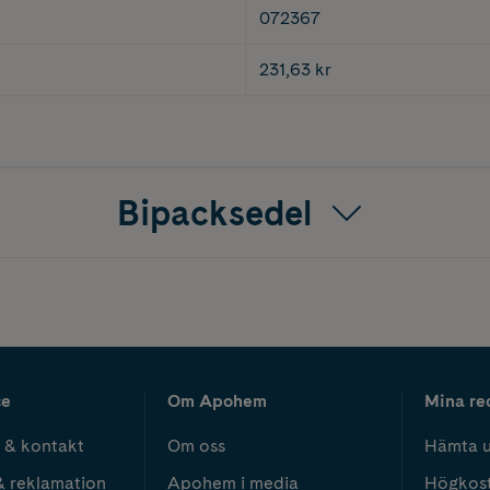
072367
231,63 kr
Bipacksedel
ce
Om Apohem
Mina re
 & kontakt
Om oss
Hämta u
& reklamation
Apohem i media
Högkos