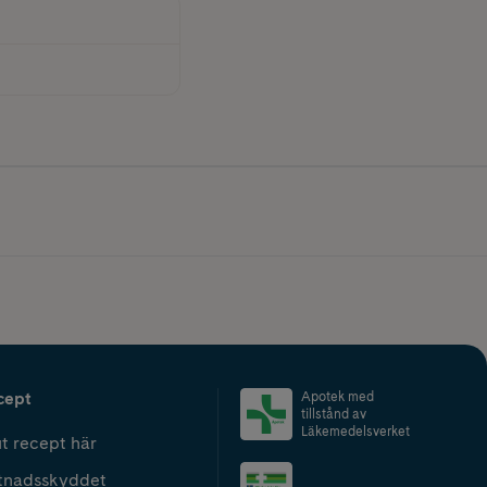
cept
Apotek med
tillstånd av
Läkemedelsverket
t recept här
tnadsskyddet