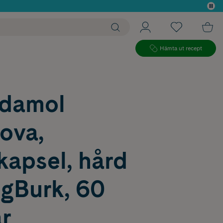
 köp*
Hämta ut recept
idamol
ova,
kapsel, hård
gBurk, 60
r