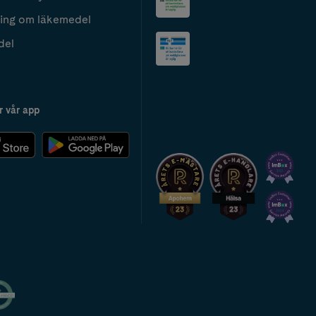
ing om läkemedel
del
r vår app
2024